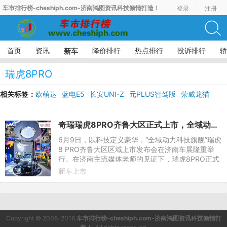
车市排行榜-cheshiph.com-济南鸿图资讯科技倾情打造！
登录
注册
首页
资讯
降价排行
热点排行
投诉排行
轿
新车
瑞虎8PRO
相关标签：
欧萌达
蓝电E5
长安UNI-Z
元PLUS智驾版
荣威龙猫
奇瑞瑞虎8PRO齐鲁大区正式上市，全域动力科技旗舰
6月9日，以科技定义豪华，“全域动力科技旗舰”瑞虎
8 PRO齐鲁大区区域上市发布会在济南车展隆重举
行。在济南主流媒体老师的见证下，瑞虎8PRO正式
上市，新车将以潮流的科幻文化与用户产生共鸣，传
新车上市
递品牌年轻化与科技化
Copyright © 2008-2016
车市排行榜-cheshiph.com-济南鸿图资讯科技倾情打