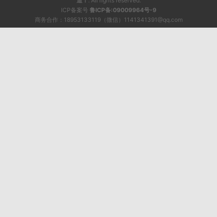
造！
. All rights reserved.
ICP备案号
鲁ICP备:09009964号-9
商务合作：18953133119（微信）1141341391@qq.com