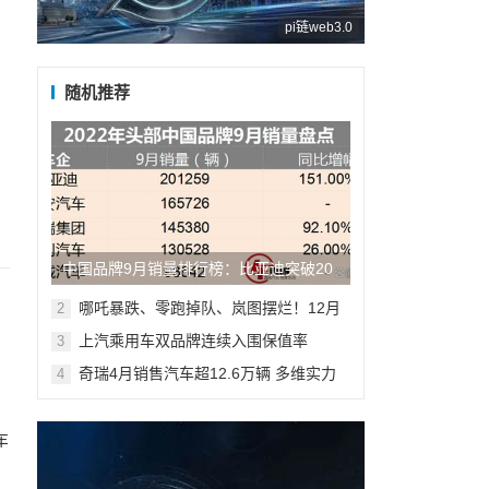
pi链web3.0
随机推荐
中国品牌9月销量排行榜：比亚迪突破20
万辆保持第一
哪吒暴跌、零跑掉队、岚图摆烂！12月
2
新能源品牌销量排行榜
上汽乘用车双品牌连续入围保值率
3
TOP10，荣威RX5 ePLUS、科莱威
奇瑞4月销售汽车超12.6万辆 多维实力
4
CLEVER、第三代MG6 PHEV登顶4月三
全面助推销量向上
大细分榜单首位
车