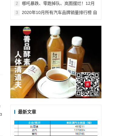
和潍柴实现同比增长
哪吒暴跌、零跑掉队、岚图摆烂！12月
2
新能源品牌销量排行榜
2020年10月所有汽车品牌销量排行榜 自
3
主品牌四强进前十
广告
为
最新文章
中