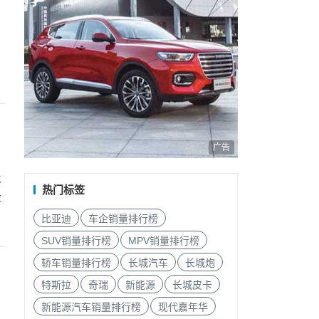
广告
及
热门标签
企
比亚迪
车企销量排行榜
SUV销量排行榜
MPV销量排行榜
轿车销量排行榜
长城汽车
长城炮
特斯拉
奇瑞
新能源
长城皮卡
新能源汽车销量排行榜
现代嘉年华