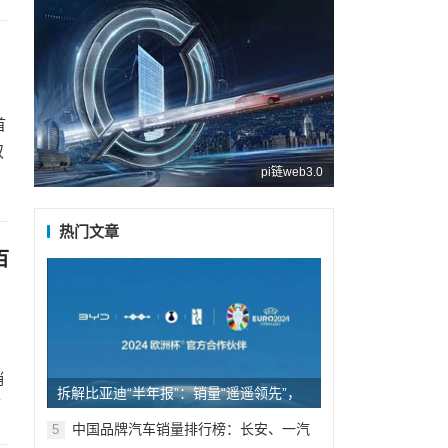
首
双
pi链web3.0
热门文章
百
销
拆解比亚迪“半年报”：销量“遥遥领先”，
历
梦想星辰大海
中国品牌汽车销量排行榜：长安、一汽
5