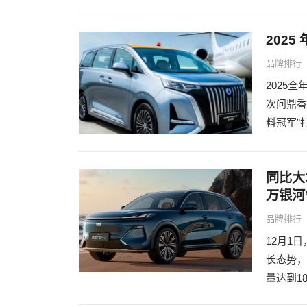
202
品牌排行
2025
次问鼎香
料冠军”
同比大
万银河
品牌排行
12月1
长态势，
量达到1