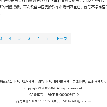
亚迪公布的 1 月销量数据成为了汽车行业热议的焦点，比亚迪凭借
38 辆的销量成绩，再次稳坐中国品牌汽车市场销冠宝座，蝉联不带定语
。
3
4
5
6
7
8
下一页
及时发布最新的轿车排行，SUV排行，MPV排行，新能源排行，品牌排行，车企排
Copyright © 2004-2020 All rights reserved.
ICP备案号：
鲁ICP备:09009964号-9
商务合作：18953133119（微信）444168903@qq.com