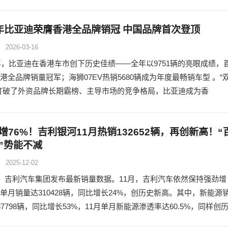
5 年比亚迪荣膺香港全品牌销冠 中国品牌首次登顶
2026-03-16
全年，比亚迪在香港车市创下历史佳绩——全年以9751辆的亮眼成绩，
港全品牌销量冠军；海狮07EV热销5680辆成为年度最畅销车型 。“
打破了外资品牌长期霸榜、主导市场的竞争格局，比亚迪成为香
增76%！吉利银河11月热销132652辆，再创新高！“
”势能不减
2025-12-02
日，吉利汽车集团发布最新销量数据。11月，吉利汽车依然保持强劲增
单月销量达310428辆，同比增长24%，创历史新高。其中，新能源
87798辆，同比增长53%，11月单月新能源渗透率达60.5%，同样创