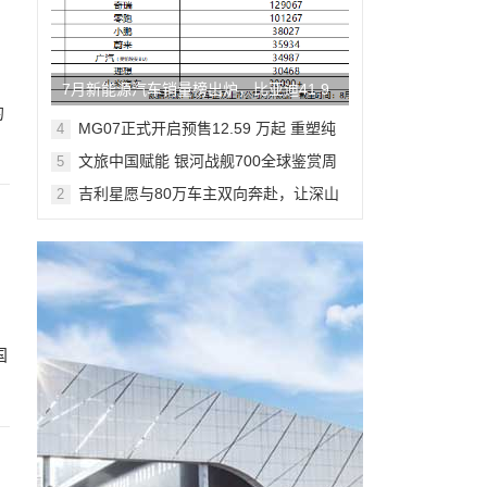
7月新能源汽车销量榜出炉，比亚迪41.9
的
万辆稳居榜首
MG07正式开启预售12.59 万起 重塑纯
4
电轿跑市场新标杆
文旅中国赋能 银河战舰700全球鉴赏周
5
登陆米兰
吉利星愿与80万车主双向奔赴，让深山
2
少年足球梦想落地生根
国