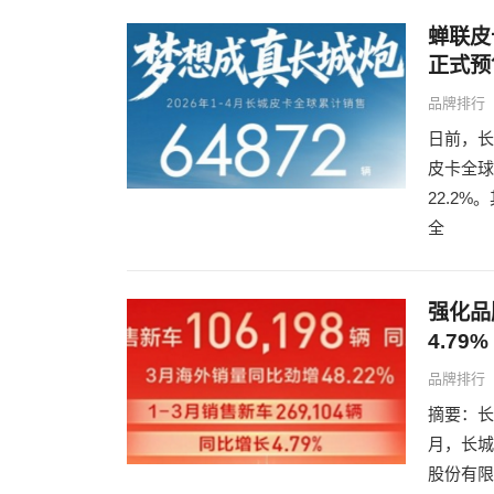
蝉联皮卡
正式预
品牌排行
日前，长
皮卡全球
22.2
全
强化品
4.79%
品牌排行
摘要：长城
月，长城汽
股份有限公