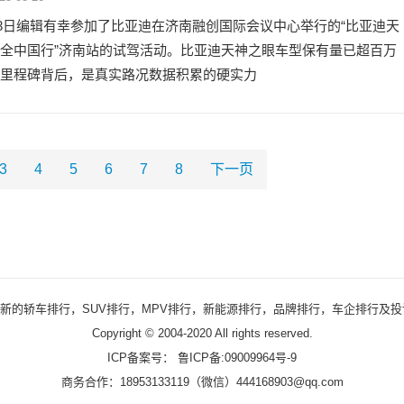
日编辑有幸参加了比亚迪在济南融创国际会议中心举行的“比亚迪天
全中国行”济南站的试驾活动。比亚迪天神之眼车型保有量已超百万
里程碑背后，是真实路况数据积累的硬实力
3
4
5
6
7
8
下一页
及时发布最新的轿车排行，SUV排行，MPV排行，新能源排行，品牌排行，车企排
Copyright © 2004-2020 All rights reserved.
ICP备案号：
鲁ICP备:09009964号-9
商务合作：18953133119（微信）444168903@qq.com