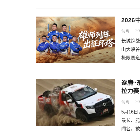
202
试驾
20
长城炮战
山大峡谷
极限赛道
逐鹿“
拉力赛
试驾
20
5月16
最长、竞
闻名，被