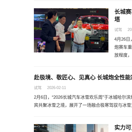
长城赛
塔
试驾
20
4月26
炮赛车重
放程度，
赴极境、敬匠心、见真心 长城炮全性能
试驾
2026-02-11
2月6日，“2026长城汽车冰雪欢乐周”于冰城哈
宾共聚冰雪之境，展开了一场融合极寒驾驭与冰雪
实力可