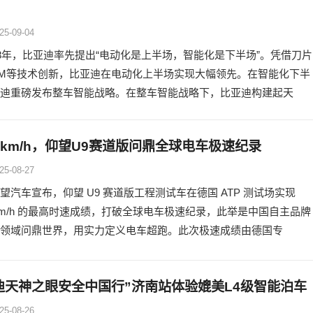
25-09-04
18年，比亚迪率先提出“电动化是上半场，智能化是下半场”。凭借刀片
M等技术创新，比亚迪在电动化上半场实现大幅领先。在智能化下半
迪重磅发布整车智能战略。在整车智能战略下，比亚迪构建起天
.41km/h，仰望U9赛道版问鼎全球电车极速纪录
25-08-27
望汽车宣布，仰望 U9 赛道版工程测试车在德国 ATP 测试场实现
41 km/h 的最高时速成绩，打破全球电车极速纪录，此举是中国自主品牌
领域问鼎世界，用实力定义电车超跑。此次极速成绩由德国专
迪天神之眼安全中国行”济南站体验媲美L4级智能泊车
25-08-26