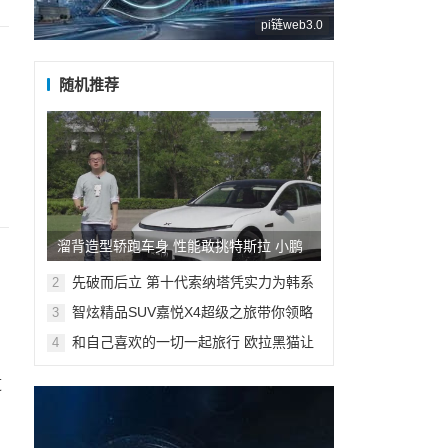
pi链web3.0
随机推荐
溜背造型轿跑车身 性能敢挑特斯拉 小鹏
P7试驾记
先破而后立 第十代索纳塔凭实力为韩系
2
车正名
​智炫精品SUV嘉悦X4超级之旅带你领略
3
九如山浪漫与激情
和自己喜欢的一切一起旅行 欧拉黑猫让
4
我活成了自己
道