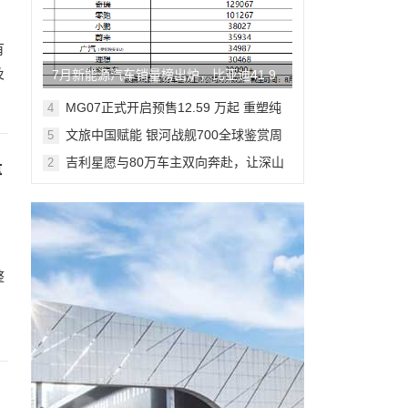
有
及
7月新能源汽车销量榜出炉，比亚迪41.9
万辆稳居榜首
MG07正式开启预售12.59 万起 重塑纯
4
电轿跑市场新标杆
文旅中国赋能 银河战舰700全球鉴赏周
5
登陆米兰
吉利星愿与80万车主双向奔赴，让深山
2
量
少年足球梦想落地生根
整