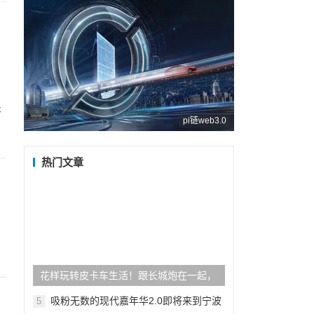
开
pi链web3.0
热门文章
花样玩转皮卡车生活！跟长城炮在一起，
请放肆！
吸粉无数的现代嘉年华2.0即将来到宁波
5