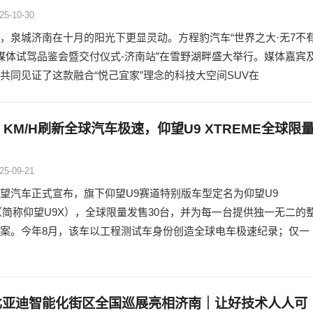
25-10-30
，泉城济南在十月的阳光下更显灵动。方程豹汽车“世界之大·无7不
媒体试驾品鉴会暨交付仪式-济南站”在雪野湖畔盛大举行。媒体嘉宾
共同见证了这款融合“悦己宜家”理念的科技大空间SUV在
22 KM/H刷新全球汽车极速，仰望U9 XTREME全球限
25-09-21
望汽车正式宣布，旗下仰望U9赛道特别版车型定名为仰望U9
me（简称仰望U9X），全球限量发售30台，并为每一台提供独一无二的
案。今年8月，该车以工程测试车身份创造全球电车极速纪录；仅一
5比亚迪智能化街区全国巡展亮相济南｜让好技术人人可