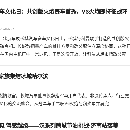
车文化日：共创版火炮赛车首秀，V6火炮即将征战环
26-04-27
日，北京车展长城汽车赛车文化日上，长城与科曼联手打造的共创版火
磅亮相。长城敢把量产车的悬挂方案和改装配件商深度协同，这种
在国内主机厂中非常少见。正是这份开放，让科曼从后市场改装配
家族集结冰城哈尔滨
尔滨燃情收官。长城汽车董事长魏建军与用户代表、非遗传承人、行业嘉
文化的交流盛会。从冠军车手驾驶V6火炮与魏建军并肩完
见 驾感越级——汉系列跨城节油挑战·济南站落幕