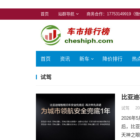
首页
站群导航
商务合作：17753149919（
首页
资讯
新车
降价排行
热
试驾
比亚迪
试驾
20
2026
后，比亚
天神之眼