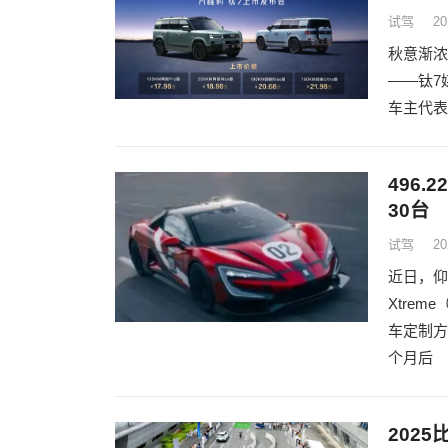
试驾
20
秋意渐浓
——钛7
车主代表
496.
30台
试驾
20
近日，仰
Xtre
车定制方
个月后
202