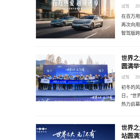
试驾
20
在百万用
再次向用
智驾版跨
世界之
圆满举
试驾
20
初冬的风
日，“世
热力启幕
世界之
站圆满