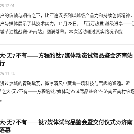
25-12-01
户的信赖与期待之下，比亚迪汉系列以越级产品力和持续创新精神
户与媒体展示了其技术实力。11月28日，「百万热爱 越级进享——
城节油挑战赛·济南站」圆满落幕。本次活动通过真实路况节能
大·无7不有——方程豹钛7媒体动态试驾品鉴会济南站
行
25-11-24
漫过泉城的青砖黛瓦，微凉清风中藏着一场科技与驾趣的邂逅。近
界之大·无7不有——方程豹钛7媒体动态试驾品鉴会”在济南芦南村农
。
大·无7不有——钛7媒体试驾品鉴会暨交付仪式@济南
落幕