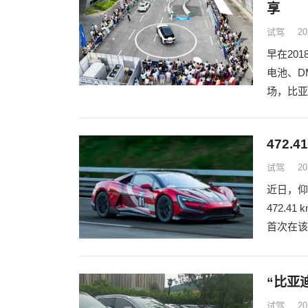
享
试驾
20
早在20
电池、D
场，比亚
472
试驾
20
近日，仰
472.
首次在该
“比亚
试驾
20