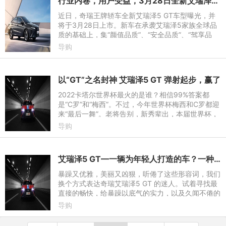
行业内卷，用户受益，3月28日全新艾瑞泽5 GT“卷”出新高度
近日，奇瑞王牌轿车全新艾瑞泽5 GT车型曝光，并
将于3月28日上市。新车在承袭艾瑞泽5家族全球品
质的基础上，集“颜值品质”、“安全品质”、“驾享品
质”三大核心价值于一身，同时全新艾瑞泽5 GT此次
导购
带来了“十大全系
以“GT”之名封神 艾瑞泽5 GT 弹射起步，赢了
2022卡塔尔世界杯最火的是谁？相信99%答案都
是“C罗”和“梅西”。不过，今年世界杯梅西和C罗都迎
来“最后一舞”。老将告别，新秀辈出，本届世界杯，
年轻新秀贡萨洛-拉莫斯状态火爆，年仅21岁的他上
导购
演了本届世界杯首
艾瑞泽5 GT—一辆为年轻人打造的车？一种属于新生代的风潮。
暴躁又优雅，美丽又凶狠，听倦了这些形容词，我们
换个方式表达奇瑞艾瑞泽5 GT 的迷人。试着寻找最
直接的畅快，给暴躁以底气的实力，以及久闻不倦的
旋律。
导购