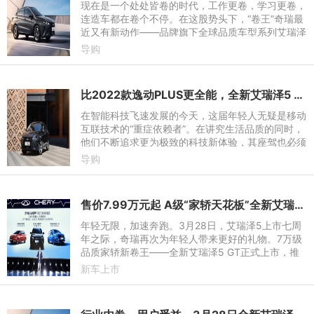
现在是一个处处皆卷的时代，工作更卷，学习更卷，
连造车都在卷个不停。在这股势头下，“卷王”奇瑞最
近又有新动作——品牌旗下全球品质车型系列艾瑞泽
5 GT迎来上新，在全球近100万用户的赞誉声中，新
导购
款车型在颜值设计
比2022款逸动PLUS更全能，全新艾瑞泽5 GT让你轻松坐享品质出行
在智能科技飞速发展的今天，这届年轻人无疑是移动
互联技术的“重症依赖者”。在讲究生活品质的同时，
他们不断追求更为极致的科技新体验，其座驾也必须
拥有高品质与科技感。其中，3月28日正式上市的全
导购
新艾瑞泽5 GT与换
售价7.99万元起 A级“家轿天花板”全新艾瑞泽5 GT上市
年轻无限，加速奔跑。3月28日，艾瑞泽5上市七周
年之际，奇瑞再次为年轻人带来更好的礼物。7万级
品质家轿新卷王——全新艾瑞泽5 GT正式上市，推
出1.5TCI-9速CVT、 1.6TGDI-7DCT两种动力，共
新车上市
四个版型，售价7.99万元-10