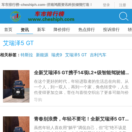
车市排行榜-cheshiph.com-济南鸿图资讯科技倾情打造！
登录
注册
首页
新车
降价排行
热点排行
投诉排行
轿
资讯
艾瑞泽5 GT
相关标签：
特斯拉
新能源
瑞虎9
艾瑞泽5 GT
吉利汽车
全新艾瑞泽5 GT携手14项L2+级智能驾驶辅助系统，致敬进取者生活
在这个更好的时代，年轻进取者的生活总在向前。从
一个人，到一双人，再到一个家，角色转变中，人生
也变得更加立体，责任与喜悦交织出了更多可能与价
值。对不少年轻的家庭来说，一台座驾为生活带来的
导购
改变可谓十分巨大
青春别浪费，年轻不要宅！全新艾瑞泽5 GT陪你夏日“寻欢”
虽然年轻人喜欢用“躺平”调侃自己，但“宅”绝不该是