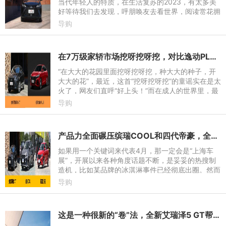
当代年轻人的特质，在生活复苏的2023，有太多美
好等待我们去发现，呼朋唤友去看世界，阅读赏花拥
抱自然，才是青春最好的注解！更积极进取的生活方
导购
式，会给你最意
在7万级家轿市场挖呀挖呀挖，对比逸动PLUS，全新艾瑞泽5 GT赢在哪？
“在大大的花园里面挖呀挖呀挖，种大大的种子，开
大大的花”，最近，这首“挖呀挖呀挖”的童谣实在是太
火了，网友们直呼“好上头！”而在成人的世界里，最
喜爱的不是挖坑种豆，而是在生活细节中挖掘宝藏。
导购
比如在大大
产品力全面碾压缤瑞COOL和四代帝豪，全新艾瑞泽5 GT俯视同级不要太卷
如果用一个关键词来代表4月，那一定会是“上海车
展”，开展以来各种角度话题不断，是妥妥的热搜制
造机，比如某品牌的冰淇淋事件已经彻底出圈。然而
更多的看点还是来自展会内部，来自全球的各大品牌
导购
携最新车型和技术齐
这是一种很新的“卷”法，全新艾瑞泽5 GT帮你更出彩