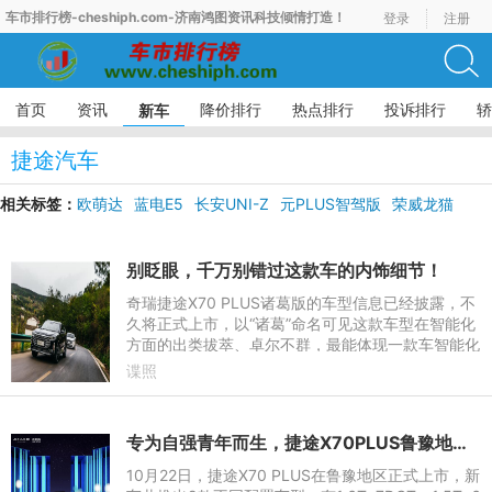
车市排行榜-cheshiph.com-济南鸿图资讯科技倾情打造！
登录
注册
首页
资讯
降价排行
热点排行
投诉排行
轿
新车
捷途汽车
相关标签：
欧萌达
蓝电E5
长安UNI-Z
元PLUS智驾版
荣威龙猫
别眨眼，千万别错过这款车的内饰细节！
奇瑞捷途X70 PLUS诸葛版的车型信息已经披露，不
久将正式上市，以“诸葛”命名可见这款车型在智能化
方面的出类拔萃、卓尔不群，最能体现一款车智能化
水准的就是内饰座舱了，如果非要提炼出捷途X70 P
谍照
LUS内饰的关键词，
专为自强青年而生，捷途X70PLUS鲁豫地区上市
10月22日，捷途X70 PLUS在鲁豫地区正式上市，新