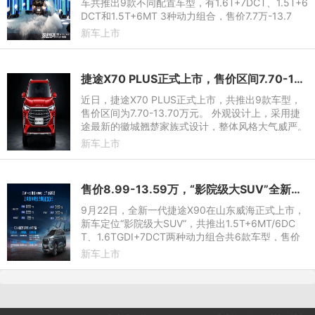
车共推出9款不同配置车型，有1.6T+7DCT、1.5T+6
DCT和1.5T+6MT 3种动力组合，售价7.7万-13.7
万。同时，官方还推出了多重优惠好礼，包括终身免
新车上市
费整车质保、30期0息贷款、
捷途X70 PLUS正式上市，售价区间7.70-13.70万元
近日，捷途X70 PLUS正式上市，共推出9款车型，
售价区间为7.70-13.70万元。 外观设计上，采用捷
途最新的徽城翘楚家族式设计，整体风格大气威严。
前脸部分，引擎盖上线条力量感十足，像是张开的翅
新车上市
膀一样，增强了前脸的
售价8.99-13.59万，“影院级大SUV”全新一代捷途X90山东地区正式上市
9月22日，全新一代捷途X90在山东威海正式上市，
新车定位“影院级大SUV”，共推出1.5T+6MT/6DC
T、1.6TGDI+7DCT两种动力组合共6款车型，售价
区间为8.99万元-13.59万元。发布售价的同时，针
新车上市
对首批（10月31日之前）购买全