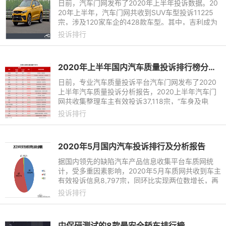
日前，汽车门网发布了2020年上半年投诉数据。20
20年上半年，汽车门网共收到SUV车型投诉11225
宗，涉及120家车企的428款车型。其中，吉利成为
投诉最多的品牌，投诉量达到了1444宗；大众和哈
投诉排行
弗紧随其后，投诉量分别为81
2020年上半年国内汽车质量投诉排行榜分析报告
日前，专业汽车质量投诉平台汽车门网发布了2020
上半年汽车质量投诉分析报告，2020上半年汽车门
网共收集整理车主有效投诉37,118宗，“车身及电
气”、“发动机”和“售后服务”相关问题成为上半年重点
投诉排行
投诉的层面；上半
2020年5月国内汽车投诉排行及分析报告
据国内领先的缺陷汽车产品信息收集平台车质网统
计，受多重因素影响，2020年5月车质网共收到车主
有效投诉信息8,797宗，同环比实现两位数增长，再
次刷新了历史最高纪录，在车质网10年发展历程中
投诉排行
具有里程碑式的意义。数
中保研测试的8款最安全轿车排行榜