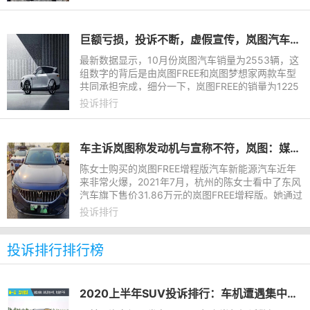
巨额亏损，投诉不断，虚假宣传，岚图汽车劣迹斑斑未来何去何从
最新数据显示，10月份岚图汽车销量为2553辆，这
组数字的背后是由岚图FREE和岚图梦想家两款车型
共同承担完成，细分一下，岚图FREE的销量为1225
辆，岚图梦想家的销量为1328辆。单车型销量在10
投诉排行
00辆左右的业绩也就意味着
车主诉岚图称发动机与宣称不符，岚图：媒体自发报道信息不准
陈女士购买的岚图FREE增程版汽车新能源汽车近年
来非常火爆，2021年7月，杭州的陈女士看中了东风
汽车旗下售价31.86万元的岚图FREE增程版。她通过
在岚图汽车App上下单，成为该款新能源车的首批车
投诉排行
主。然而一年不到，陈
投诉排行排行榜
2020上半年SUV投诉排行：车机遭遇集中投诉