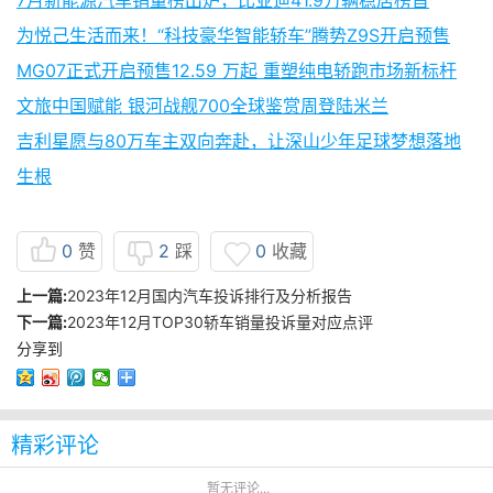
7月新能源汽车销量榜出炉，比亚迪41.9万辆稳居榜首
为悦己生活而来！“科技豪华智能轿车”腾势Z9S开启预售
MG07正式开启预售12.59 万起 重塑纯电轿跑市场新标杆
文旅中国赋能 银河战舰700全球鉴赏周登陆米兰
吉利星愿与80万车主双向奔赴，让深山少年足球梦想落地
生根
0
赞
2
踩
0
收藏
上一篇:
2023年12月国内汽车投诉排行及分析报告
下一篇:
2023年12月TOP30轿车销量投诉量对应点评
分享到
精彩评论
暂无评论...