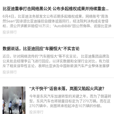
比亚迪重拳打击网络黑公关 公布多起维权成果并持续重金悬赏线索
6月4日，比亚迪法务部发文公布近期多起维权成果，网络账号“周浩
然Sean”因诽谤比亚迪操控自媒体诋毁同行，经法院判决构成名誉侵
权，须公开道歉并赔偿10万元；“AutoBiBiBi”因公然侮辱、诋毁比亚迪
及高管，经法院判
投诉排行
数据说话，比亚迪回应“车圈恒大”不实言论
近日，针对网络流传的“汽车圈恒大”等不实言论， 比亚迪集团品牌及
公关处总经理李云飞进行回应，以详实数据和全球行业对比，有力驳
斥了相关误导性言论，表明比亚迪及中国新能源汽车产业整体发展健
康、财务稳健、增长
投诉排行
“大干快干”话音未落，岚图又陷起火风波？
今年是东风汽车加速转型的关键之年，而为了倒逼转
型，东风汽车也将销量目标定为了270万辆。而在这
270万辆中，岚图将承担起冲击10万辆的份额。
投诉排行