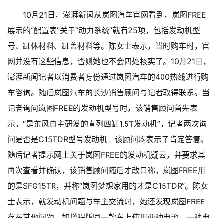
10月21日，澎湃新闻从岚图汽车官网看到，岚图FREE
展示的“配置表”关于“动力系统”就有25项，包括发动机型
号、缸体材料、缸盖材料等。陈女士表示，当时购车时，官
网并没有这些信息，否则她也不会四处核实了。
10月21日，
澎湃新闻记者以消费者身份通过岚图汽车的400热线进行购
车咨询。随后岚图汽车的长沙销售顾问与记者取得联系。当
记者询问岚图FREE的发动机型号时，该销售顾问首先表
示，“是东风自主研发的直列四缸1.5T发动机”，记者两次询
问是否是C15TDR型号发动机，该顾问均表示了肯定答复。
随后记者提示网上关于岚图FREE的发动机疑云，并要求其
再次查看并确认，该销售顾问随后才改口称，岚图FREE用
的是SFG15TR，并称“岚图梦想家用的才是C15TDR”。
陈女
士表示，就发动机问题与车主交流时，她还发现岚图FREE
存在其他问题，如增程版同一款车上使用两种电池，一种电