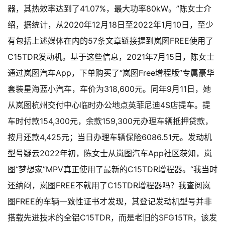
器，其热效率达到了41.07%，最大功率80kW。”
陈女士介
绍，据统计，从2020年12月18日至2022年1月10日，至少
有包括上述媒体在内的57条文章链接提到岚图FREE使用了
C15TDR发动机。
基于这些信息，2021年7月15日，陈女士
通过岚图汽车App，下单购买了“岚图Free增程版”专属豪华
套装星海蓝小汽车，车价为318,600元。同年9月11日，她
从岚图杭州交付中心临时办公地点英菲尼迪4S店提车。提
车时付款154,300元，余款159,300元办理车辆抵押贷款，
按月还款4,425元；当日办理车辆保险6086.51元。
发动机
型号疑云
2022年初，陈女士从岚图汽车App社区获知，岚
图“梦想家”MPV真正使用了最新的C15TDR增程器。“我当时
还纳闷，岚图FREE不就用了C15TDR增程器吗？我查阅岚
图FREE的车辆一致性证书才发现，其登记发动机型号并非
搭载先进技术的全铝C15TDR，而是老旧的SFG15TR，该发