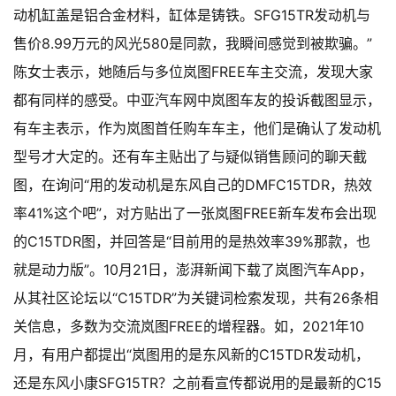
动机缸盖是铝合金材料，缸体是铸铁。SFG15TR发动机与
售价8.99万元的风光580是同款，我瞬间感觉到被欺骗。”
陈女士表示，她随后与多位岚图FREE车主交流，发现大家
都有同样的感受。
中亚汽车网中岚图车友的投诉截图显示，
有车主表示，作为岚图首任购车车主，他们是确认了发动机
型号才大定的。还有车主贴出了与疑似销售顾问的聊天截
图，在询问“用的发动机是东风自己的DMFC15TDR，热效
率41%这个吧”，对方贴出了一张岚图FREE新车发布会出现
的C15TDR图，并回答是“目前用的是热效率39%那款，也
就是动力版”。
10月21日，澎湃新闻下载了岚图汽车App，
从其社区论坛以“C15TDR”为关键词检索发现，共有26条相
关信息，多数为交流岚图FREE的增程器。如，2021年10
月，有用户都提出“岚图用的是东风新的C15TDR发动机，
还是东风小康SFG15TR？之前看宣传都说用的是最新的C15