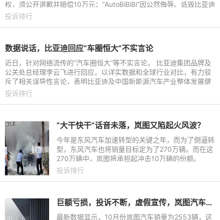
权，须公开道歉并赔偿10万元；“AutoBiBiBi”因公然侮辱、诋毁比亚迪
及高管，经法院判
投诉排行
数据说话，比亚迪回应“车圈恒大”不实言论
近日，针对网络流传的“汽车圈恒大”等不实言论， 比亚迪集团品牌及
公关处总经理李云飞进行回应，以详实数据和全球行业对比，有力驳
斥了相关误导性言论，表明比亚迪及中国新能源汽车产业整体发展健
康、财务稳健、增长
投诉排行
“大干快干”话音未落，岚图又陷起火风波？
今年是东风汽车加速转型的关键之年，而为了倒逼转
型，东风汽车也将销量目标定为了270万辆。而在这
270万辆中，岚图将承担起冲击10万辆的份额。
投诉排行
巨额亏损，投诉不断，虚假宣传，岚图汽车劣迹斑斑未来何去何从
最新数据显示，10月份岚图汽车销量为2553辆，这