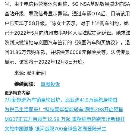
号，由于电信运营商运营调整，5G NSA基站数量减少向SA
基站升级，导致信号显示异常。通过车辆OTA后，目前该用
户已实现了5G升级。”
陈女士表示，对于上述购车纠纷，她
已于2022年5月向杭州市拱墅区人民法院提起诉讼。她求法
院判决撤销她与岚图汽车签订的《岚图汽车购买协议》，退
回31.86万元购车款，并赔偿其6008元保险费等。法院传票
显示，该案将于2022年12月8日开庭。
来源: 澎湃新闻
继续阅读：
岚图投诉
更多精彩内容
7月新能源汽车销量榜出炉，比亚迪41.9万辆稳居榜首
为悦己生活而来！“科技豪华智能轿车”腾势Z9S开启预售
MG07正式开启预售12.59 万起 重塑纯电轿跑市场新标杆
文旅中国赋能 银河战舰700全球鉴赏周登陆米兰