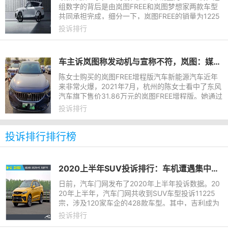
组数字的背后是由岚图FREE和岚图梦想家两款车型
共同承担完成，细分一下，岚图FREE的销量为1225
辆，岚图梦想家的销量为1328辆。单车型销量在10
投诉排行
00辆左右的业绩也就意味着
车主诉岚图称发动机与宣称不符，岚图：媒体自发报道信息不准
陈女士购买的岚图FREE增程版汽车新能源汽车近年
来非常火爆，2021年7月，杭州的陈女士看中了东风
汽车旗下售价31.86万元的岚图FREE增程版。她通过
在岚图汽车App上下单，成为该款新能源车的首批车
投诉排行
主。然而一年不到，陈
投诉排行排行榜
2020上半年SUV投诉排行：车机遭遇集中投诉
日前，汽车门网发布了2020年上半年投诉数据。20
20年上半年，汽车门网共收到SUV车型投诉11225
宗，涉及120家车企的428款车型。其中，吉利成为
投诉最多的品牌，投诉量达到了1444宗；大众和哈
投诉排行
弗紧随其后，投诉量分别为81