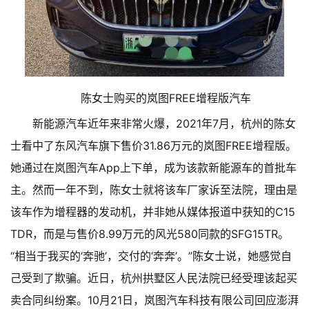
陈女士购买的岚图FREE增程版汽车
新能源汽车近年来非常火爆，2021年7月，杭州的陈女
士看中了东风汽车旗下售价31.86万元的岚图FREE增程版。
她通过在岚图汽车App上下单，成为该款新能源车的首批车
主。然而一年不到，陈女士就将该车厂家诉至法院，理由是
该车作为增程器的发动机，并非她从媒体报道中获知的C15
TDR，而是与售价8.99万元的风光580同款的SFG15TR。
“相当于我买的‘奔驰’，交付的‘奔奔’。”陈女士说，她感觉自
己受到了欺骗。
近日，杭州拱墅区人民法院已经受理该起买
卖合同纠纷案。10月21日，岚图汽车科技有限公司回应澎湃