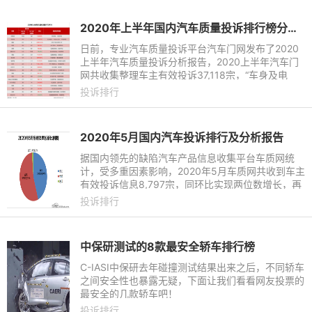
2020年上半年国内汽车质量投诉排行榜分析报告
日前，专业汽车质量投诉平台汽车门网发布了2020
上半年汽车质量投诉分析报告，2020上半年汽车门
网共收集整理车主有效投诉37,118宗，“车身及电
气”、“发动机”和“售后服务”相关问题成为上半年重点
投诉排行
投诉的层面；上半
2020年5月国内汽车投诉排行及分析报告
据国内领先的缺陷汽车产品信息收集平台车质网统
计，受多重因素影响，2020年5月车质网共收到车主
有效投诉信息8,797宗，同环比实现两位数增长，再
次刷新了历史最高纪录，在车质网10年发展历程中
投诉排行
具有里程碑式的意义。数
中保研测试的8款最安全轿车排行榜
C-IASI中保研去年碰撞测试结果出来之后，不同轿车
之间安全性也暴露无疑，下面让我们看看网友投票的
最安全的几款轿车吧！
投诉排行