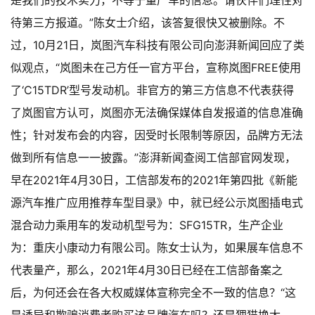
是我们的技术实力，不等于量产车的信息。请伙伴们理性对
待第三方报道。”
陈女士介绍，该答复很快又被删除。
不
过，10月21日，岚图汽车科技有限公司向澎湃新闻回应了类
似观点，“岚图未在己方任一官方平台，宣称岚图FREE使用
了‘C15TDR’型号发动机。非官方的第三方信息不代表获得
了岚图官方认可，岚图亦无法确保媒体自发报道的信息准确
性；针对发布会的内容，因受时长限制等原因，品牌方无法
做到所有信息一一披露。”
澎湃新闻查阅工信部官网发现，
早在2021年4月30日，工信部发布的2021年第四批《新能
源汽车推广应用推荐车型目录》中，就已经公示岚图插电式
混合动力乘用车的发动机型号为：SFG15TR，生产企业
为：重庆小康动力有限公司。
陈女士认为，如果展车信息不
代表量产，那么，2021年4月30日已经在工信部备案之
后，为何还会在各大权威媒体宣称完全不一致的信息？“这