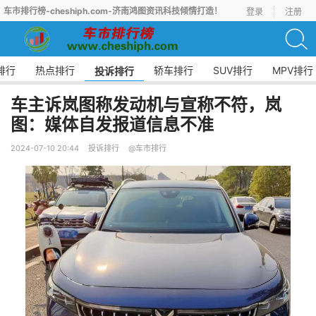
车市排行榜-cheshiph.com-济南鸿图资讯科技倾情打造！
登录
注册
排行
热点排行
轿车排行
SUV排行
MPV排行
投诉排行
车主诉岚图称发动机与宣称不符，岚
图：媒体自发报道信息不准
2024-07-10 20:44
投诉排行
@车市排行