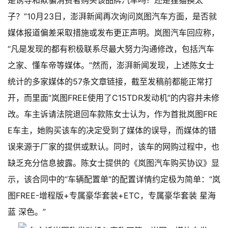
是诱导和欺骗消费者购买该品牌汽车吗？还是狸猫换太
子？”
10月23日，澎湃新闻再次询问岚图汽车方面，是否就
媒体报道偏差采取措施或发布更正声明。岚图汽车回应称，
“凡是发现的都有积极联系尽最大努力沟通修改，包括汽车
之家、懂车帝等媒体。”
然而，澎湃新闻发现，上述陈女士
统计的多家媒体的57条文章链接，截至发稿前都能正常打
开，而里面“岚图FREE使用了C15TDR发动机”的内容并未修
改。
车主诉请法院退回车款
陈女士认为，作为首批岚图FRE
E车主，她购买该车的决定受到了媒体的误导，而媒体的错
误来源于厂家的提供或默认。同时，该车的网购过程中，也
缺乏充分信息披露。陈女士提供的《岚图汽车购买协议》显
示，该合同中的“车辆配置单”的配置详情约定极为简单：“岚
图FREE-增程版+专属豪华套装+ETC，专属豪华套装 星海
蓝 深色。”