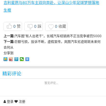
吉利星愿与80万车主双向奔赴，让深山少年足球梦想落地
生根
0
赞
0
踩
0
收藏
上一篇:
汽车圈“有人出老千”，长城汽车经销商不正当竞争被罚5000
下一篇:
巨额亏损，投诉不断，虚假宣传，岚图汽车劣迹斑斑未来何
去何从
分享到
精彩评论
暂无评论...
登录
注册