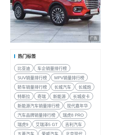
广告
热门标签
比亚迪
车企销量排行榜
SUV销量排行榜
MPV销量排行榜
轿车销量排行榜
长城汽车
长城炮
特斯拉
奇瑞
新能源
长城皮卡
新能源汽车销量排行榜
现代嘉年华
汽车品牌销量排行榜
瑞虎8 PRO
瑞虎9
艾瑞泽5 GT
吉利汽车
五菱汽车
荣威汽车
北京现代