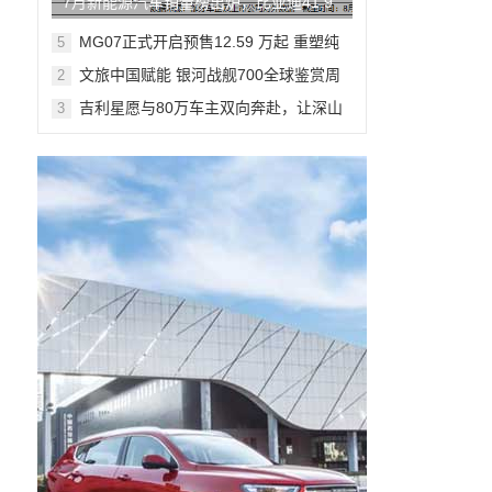
7月新能源汽车销量榜出炉，比亚迪41.9
万辆稳居榜首
MG07正式开启预售12.59 万起 重塑纯
5
电轿跑市场新标杆
文旅中国赋能 银河战舰700全球鉴赏周
2
登陆米兰
吉利星愿与80万车主双向奔赴，让深山
3
少年足球梦想落地生根