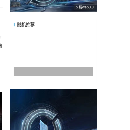
pi链web3.0
随机推荐
下
端