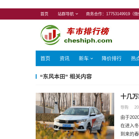
首页
站群导航
商务合作：17753149919（
首页
资讯
新车
降价排行
热
“东风本田” 相关内容
十几万
导购
20
由于20
在进入冬
到来的春