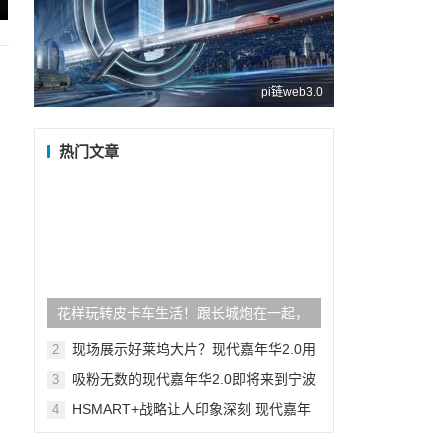
pi链web3.0
热门文章
花样玩转皮卡车生活！跟长城炮在一起，
请放肆！
现场展示好莱坞大片？现代嘉年华2.0用
2
心了
吸粉无数的现代嘉年华2.0即将来到宁波
3
超多福利等你来拿
HSMART+战略让人印象深刻 现代嘉年
4
华2.0厦门站太酷了