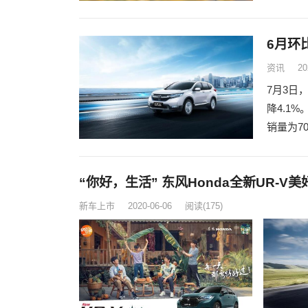
6月环
资讯
20
7月3日
降4.1
销量为7
​“你好，生活” 东风Honda全新UR-
新车上市
2020-06-06
阅读
(175)