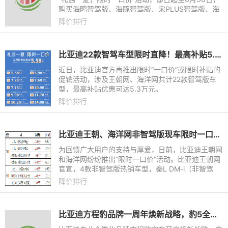
购买海鸥智驾版、海豚智驾版、宋PLUS智驾版、海
豹06DM-i智驾版等10款智驾版车型，即可享受限时
降价排行
一口价的惊爆活动，其中
比亚迪22款智驾车型限时直降！最高补贴5.3万元，王朝/海洋网齐发力
近日，比亚迪官方再推出限时“一口价”或限时补贴的
促销活动，涉及王朝网、海洋网共计22款智驾版车
型，最高补贴优惠可达5.3万元。
降价排行
比亚迪王朝、海洋网非智驾版现车限时一口价，最低8.98万元起
为回馈广大用户的支持与厚爱，日前，比亚迪王朝网
和海洋网纷纷推出“限时一口价”活动。比亚迪王朝网
官宣，4款非智驾版热销车型，秦L DM-i（非智驾
版）限时一口价8.98万元起，宋L DM-i（非智驾
降价排行
版）限时一口价11.98万
比亚迪方程豹品牌一周年焕新战略，豹5全新价格23.98万起