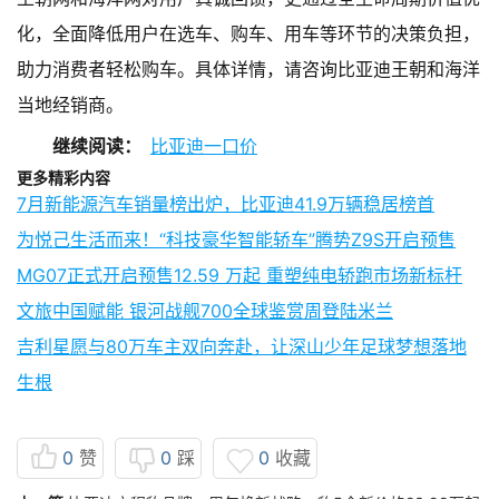
化，全面降低用户在选车、购车、用车等环节的决策负担，
助力消费者轻松购车。具体详情，请咨询比亚迪王朝和海洋
当地经销商。
继续阅读：
比亚迪一口价
更多精彩内容
7月新能源汽车销量榜出炉，比亚迪41.9万辆稳居榜首
为悦己生活而来！“科技豪华智能轿车”腾势Z9S开启预售
MG07正式开启预售12.59 万起 重塑纯电轿跑市场新标杆
文旅中国赋能 银河战舰700全球鉴赏周登陆米兰
吉利星愿与80万车主双向奔赴，让深山少年足球梦想落地
生根
0
赞
0
踩
0
收藏