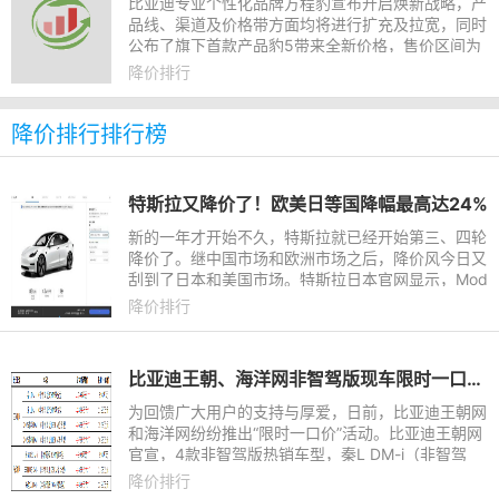
比亚迪专业个性化品牌方程豹宣布开启焕新战略，产
品线、渠道及价格带方面均将进行扩充及拉宽，同时
公布了旗下首款产品豹5带来全新价格，售价区间为
23.98-30.28万元，充分做到了技术平权越野无界。
降价排行
降价排行排行榜
特斯拉又降价了！欧美日等国降幅最高达24%
新的一年才开始不久，特斯拉就已经开始第三、四轮
降价了。继中国市场和欧洲市场之后，降价风今日又
刮到了日本和美国市场。特斯拉日本官网显示，Mod
el 3标准续航版本降价16%至429万日元（约26.14万
降价排行
元人民币），长续航
比亚迪王朝、海洋网非智驾版现车限时一口价，最低8.98万元起
为回馈广大用户的支持与厚爱，日前，比亚迪王朝网
和海洋网纷纷推出“限时一口价”活动。比亚迪王朝网
官宣，4款非智驾版热销车型，秦L DM-i（非智驾
版）限时一口价8.98万元起，宋L DM-i（非智驾
降价排行
版）限时一口价11.98万