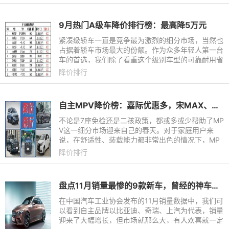
9月热门A级车降价排行榜：最高降5万元
紧凑级轿车一直是竞争最为激烈的细分市场，当然也
占据着轿车市场最大的份额。作为众多年轻人第一台
车的首选，我们除了看重这个级别车型的可靠耐用省
油，往往也对价格比较敏感，毕竟能省一分是一分。
降价排行
自主MPV降价榜：嘉际优惠多，宋MAX、长安欧尚值得买
不论是7座免检还是二孩政策，都或多或少帮助了MP
V这一细分市场迎来自己的春天。对于家庭用户来
说，在舒适性、装载能力都非常出色的情况下，MP
V在一定程度上也是个很实用的选择。如今自主品牌
降价排行
已经推出了不少性价比出色
盘点11月销量最惨的9款新车，曾经的神车也不香了？
在中国汽车工业协会发布的11月销量数据中，我们可
以看到自主品牌以比亚迪、奇瑞、上汽为代表，销量
迎来了大幅增长，但市场就那么大，有人欢喜就一定