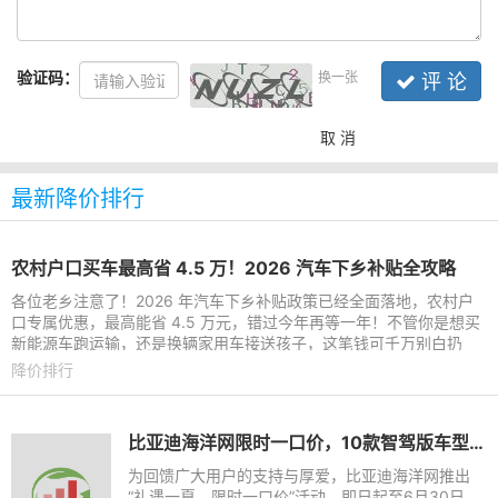
验证码：
换一张
评 论
取 消
最新降价排行
农村户口买车最高省 4.5 万！2026 汽车下乡补贴全攻略
各位老乡注意了！2026 年汽车下乡补贴政策已经全面落地，农村户
口专属优惠，最高能省 4.5 万元，错过今年再等一年！不管你是想买
新能源车跑运输，还是换辆家用车接送孩子，这笔钱可千万别白扔
了！一、农村户口凭啥多
降价排行
比亚迪海洋网限时一口价，10款智驾版车型5.58万起
为回馈广大用户的支持与厚爱，比亚迪海洋网推出
“礼遇一夏，限时一口价”活动，即日起至6月30日，