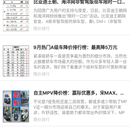
比亚迪王朝、海洋网非智驾版现车限时一口价，最低8.98万元起
为回馈广大用户的支持与厚爱，日前，比亚迪王朝网
和海洋网纷纷推出“限时一口价”活动。比亚迪王朝网
官宣，4款非智驾版热销车型，秦L DM-i（非智驾
版）限时一口价8.98万元起，宋L DM-i（非智驾
降价排行
版）限时一口价11.98万
9月热门A级车降价排行榜：最高降5万元
紧凑级轿车一直是竞争最为激烈的细分市场，当然也
占据着轿车市场最大的份额。作为众多年轻人第一台
车的首选，我们除了看重这个级别车型的可靠耐用省
油，往往也对价格比较敏感，毕竟能省一分是一分。
降价排行
自主MPV降价榜：嘉际优惠多，宋MAX、长安欧尚值得买
不论是7座免检还是二孩政策，都或多或少帮助了MP
V这一细分市场迎来自己的春天。对于家庭用户来
说，在舒适性、装载能力都非常出色的情况下，MP
V在一定程度上也是个很实用的选择。如今自主品牌
降价排行
已经推出了不少性价比出色