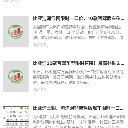
比亚迪海洋网限时一口价，10款智驾版车型5.58万起
为回馈广大用户的支持与厚爱，比亚迪海洋网推出
“礼遇一夏，限时一口价”活动，即日起至6月30日，
购买海鸥智驾版、海豚智驾版、宋PLUS智驾版、海
豹06DM-i智驾版等10款智驾版车型，即可享受限时
降价排行
一口价的惊爆活动，其中
比亚迪22款智驾车型限时直降！最高补贴5.3万元，王朝/海洋网齐发力
近日，比亚迪官方再推出限时“一口价”或限时补贴的
促销活动，涉及王朝网、海洋网共计22款智驾版车
型，最高补贴优惠可达5.3万元。
降价排行
比亚迪王朝、海洋网非智驾版现车限时一口价，最低8.98万元起
为回馈广大用户的支持与厚爱，日前，比亚迪王朝网
和海洋网纷纷推出“限时一口价”活动。比亚迪王朝网
官宣，4款非智驾版热销车型，秦L DM-i（非智驾