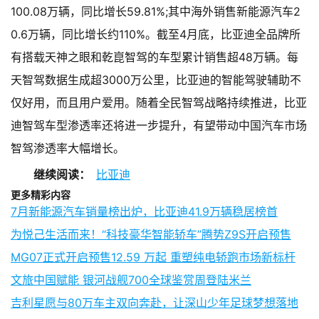
100.08万辆，同比增长59.81%;其中海外销售新能源汽车2
0.6万辆，同比增长约110%。截至4月底，比亚迪全品牌所
有搭载天神之眼和乾崑智驾的车型累计销售超48万辆。每
天智驾数据生成超3000万公里，比亚迪的智能驾驶辅助不
仅好用，而且用户爱用。随着全民智驾战略持续推进，比亚
迪智驾车型渗透率还将进一步提升，有望带动中国汽车市场
智驾渗透率大幅增长。
继续阅读：
比亚迪
更多精彩内容
7月新能源汽车销量榜出炉，比亚迪41.9万辆稳居榜首
为悦己生活而来！“科技豪华智能轿车”腾势Z9S开启预售
MG07正式开启预售12.59 万起 重塑纯电轿跑市场新标杆
文旅中国赋能 银河战舰700全球鉴赏周登陆米兰
吉利星愿与80万车主双向奔赴，让深山少年足球梦想落地