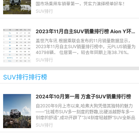
国市场乘用车销量第一，凭实力演绎榜单好车！
SUV排行
2023年11月自主SUV销量排行榜 Aion Y环比下降17%
盖世汽车讯 根据乘联会发布的11月销量数据显示，
2023年11月自主SUV销量排行榜中，元PLUS销量为
40798辆， 位居第一，较去年同期上涨38.76%。
宋PLUS DM以30298辆的销量位居第二，较去年同
SUV排行
期下降46.98%，本年累计销量
SUV排行排行榜
2024年10月第一周 方盒子SUV销量排行榜
自2020年9月上市以来,哈弗大狗凭借其独特的魅力
——“比城市SUV多一刻度的野趣,比硬派越野车多一
刻度的舒适”,成功开辟了“3/4刻度轻越野”SUV全新品
类,迅速成为众多年轻人的最佳旅伴,俘获了50余万潮
SUV排行
流车主的心。仅1