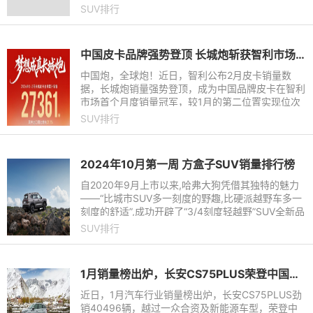
增长14.8%。其中，5月长城皮卡海外销售5500辆。
SUV排行
长城炮5月全球销售10132辆
中国皮卡品牌强势登顶 长城炮斩获智利市场2月销量冠军
中国炮，全球炮！近日，智利公布2月皮卡销量数
据，长城炮销量强势登顶，成为中国品牌皮卡在智利
市场首个月度销量冠军，较1月的第二位置实现位次
反超，实现产品力与认可度的双重跃升。此外，风骏
SUV排行
7位列第十，长城皮卡独
2024年10月第一周 方盒子SUV销量排行榜
自2020年9月上市以来,哈弗大狗凭借其独特的魅力
——“比城市SUV多一刻度的野趣,比硬派越野车多一
刻度的舒适”,成功开辟了“3/4刻度轻越野”SUV全新品
类,迅速成为众多年轻人的最佳旅伴,俘获了50余万潮
SUV排行
流车主的心。仅1
1月销量榜出炉，长安CS75PLUS荣登中国市场乘用车销量第一，劲销40496辆！
近日，1月汽车行业销量榜出炉，长安CS75PLUS劲
销40496辆，越过一众合资及新能源车型，荣登中