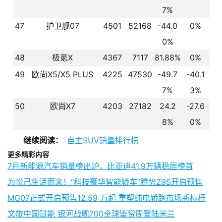
7%
47
护卫舰07
4501
52168
-44.0
0%
0%
48
极氪X
4367
7117
81.88%
0%
49
欧尚X5/X5 PLUS
4225
47530
-49.7
-40.1
7%
3%
50
欧尚X7
4203
27182
24.2
-27.6
8%
0%
继续阅读：
自主SUV销量排行榜
更多精彩内容
7月新能源汽车销量榜出炉，比亚迪41.9万辆稳居榜首
为悦己生活而来！“科技豪华智能轿车”腾势Z9S开启预售
MG07正式开启预售12.59 万起 重塑纯电轿跑市场新标杆
文旅中国赋能 银河战舰700全球鉴赏周登陆米兰