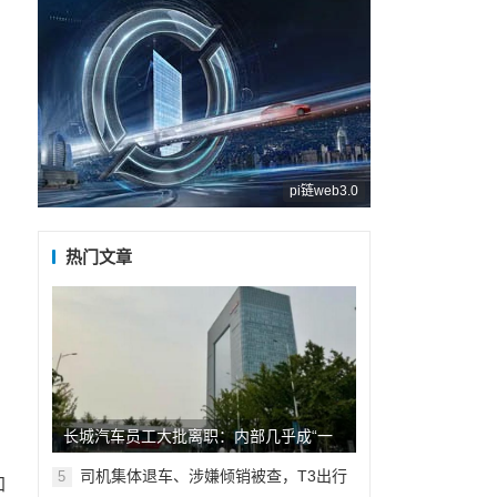
pi链web3.0
热门文章
长城汽车员工大批离职：内部几乎成“一
言堂”，谁受得了层层汇报挨骂
司机集体退车、涉嫌倾销被查，T3出行
5
加