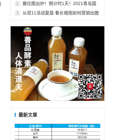
怎么了？
展位图出炉！倒计时1天！2021青岛国
新
2
际车展亮点抢先看！
从双11活动复盘 看长城炮如何营销出圈
3
广告
最新文章