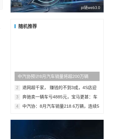
pi链web3.0
口
随机推荐
之
中汽协预计8月汽车销量将超200万辆
退网超千家， 赚钱的不到3成，4S店迎
2
来“生死关”
奔驰卖一辆车亏4885元，宝马更甚：车
3
市危机远比想象的更严重？
中汽协：8月汽车销量218.6万辆，连续5
4
个月正向增长