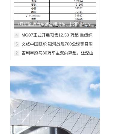
7月新能源汽车销量榜出炉，比亚迪41.9
万辆稳居榜首
MG07正式开启预售12.59 万起 重塑纯
4
电轿跑市场新标杆
文旅中国赋能 银河战舰700全球鉴赏周
5
登陆米兰
吉利星愿与80万车主双向奔赴，让深山
2
少年足球梦想落地生根