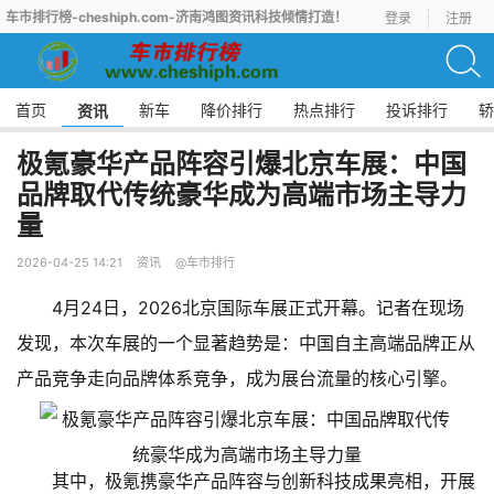
车市排行榜-cheshiph.com-济南鸿图资讯科技倾情打造！
登录
注册
首页
新车
降价排行
热点排行
投诉排行
轿
资讯
极氪豪华产品阵容引爆北京车展：中国
品牌取代传统豪华成为高端市场主导力
量
2026-04-25 14:21
资讯
@车市排行
4月24日，2026北京国际车展正式开幕。记者在现场
发现，本次车展的一个显著趋势是：中国自主高端品牌正从
产品竞争走向品牌体系竞争，成为展台流量的核心引擎。
其中，极氪携豪华产品阵容与创新科技成果亮相，开展