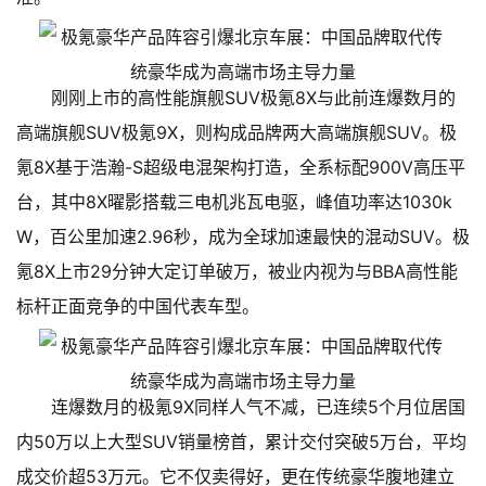
刚刚上市的高性能旗舰SUV极氪8X与此前连爆数月的
高端旗舰SUV极氪9X，则构成品牌两大高端旗舰SUV。极
氪8X基于浩瀚-S超级电混架构打造，全系标配900V高压平
台，其中8X曜影搭载三电机兆瓦电驱，峰值功率达1030k
W，百公里加速2.96秒，成为全球加速最快的混动SUV。极
氪8X上市29分钟大定订单破万，被业内视为与BBA高性能
标杆正面竞争的中国代表车型。
连爆数月的极氪9X同样人气不减，已连续5个月位居国
内50万以上大型SUV销量榜首，累计交付突破5万台，平均
成交价超53万元。它不仅卖得好，更在传统豪华腹地建立