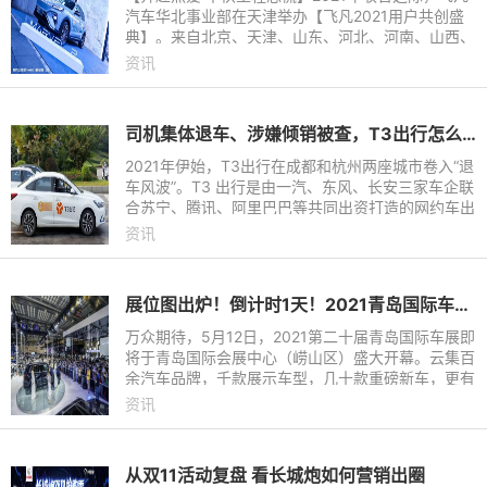
汽车华北事业部在天津举办【飞凡2021用户共创盛
典】。来自北京、天津、山东、河北、河南、山西、
黑龙江的飞凡车主参与盛典，共同见证飞凡时刻。
资讯
司机集体退车、涉嫌倾销被查，T3出行怎么了？
2021年伊始，T3出行在成都和杭州两座城市卷入“退
车风波”。T3 出行是由一汽、东风、长安三家车企联
合苏宁、腾讯、阿里巴巴等共同出资打造的网约车出
行平台，目前日均订单超过100万，排名第二，第一
资讯
自然是滴滴。1月
展位图出炉！倒计时1天！2021青岛国际车展亮点抢先看！
万众期待，5月12日，2021第二十届青岛国际车展即
将于青岛国际会展中心（崂山区）盛大开幕。云集百
余汽车品牌，千款展示车型，几十款重磅新车，更有
国家三部委组织的新能源下乡启动仪式现场落地，2
资讯
021第二十届青岛国际
从双11活动复盘 看长城炮如何营销出圈