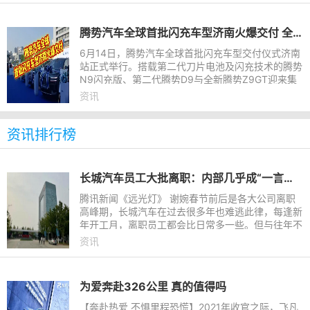
腾势汽车全球首批闪充车型济南火爆交付 全民闪充时代到来
6月14日，腾势汽车全球首批闪充车型交付仪式济南
站正式举行。搭载第二代刀片电池及闪充技术的腾势
N9闪充版、第二代腾势D9与全新腾势Z9GT迎来集
中交付。作为腾势汽车重要生产基地所在地，济南不
资讯
仅见证了首批闪充车型正
资讯排行榜
长城汽车员工大批离职：内部几乎成“一言堂”，谁受得了层层汇报挨骂
腾讯新闻《远光灯》 谢婉春节前后是各大公司离职
高峰期，长城汽车在过去很多年也难逃此律，每逢新
年开工月，离职员工都会比日常多一些。但与往年不
同的是，2024年的春节离职潮来势更加汹涌，一场
资讯
内部“风暴”或许正在
为爱奔赴326公里 真的值得吗
【奔赴热爱 不惧里程恐慌】2021年收官之际，飞凡