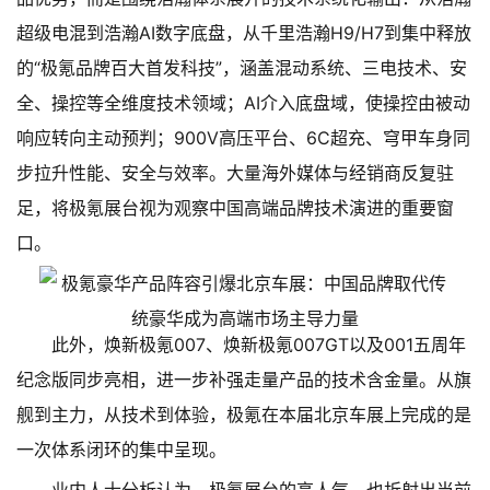
超级电混到浩瀚AI数字底盘，从千里浩瀚H9/H7到集中释放
的“极氪品牌百大首发科技”，涵盖混动系统、三电技术、安
全、操控等全维度技术领域；AI介入底盘域，使操控由被动
响应转向主动预判；900V高压平台、6C超充、穹甲车身同
步拉升性能、安全与效率。大量海外媒体与经销商反复驻
足，将极氪展台视为观察中国高端品牌技术演进的重要窗
口。
此外，焕新极氪007、焕新极氪007GT以及001五周年
纪念版同步亮相，进一步补强走量产品的技术含金量。从旗
舰到主力，从技术到体验，极氪在本届北京车展上完成的是
一次体系闭环的集中呈现。