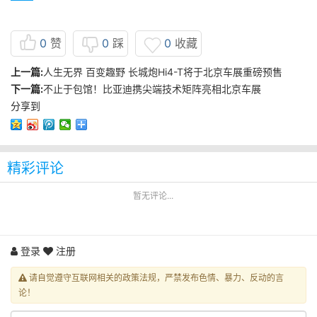
0
赞
0
踩
0
收藏
上一篇:
人生无界 百变趣野 长城炮Hi4-T将于北京车展重磅预售
下一篇:
不止于包馆！比亚迪携尖端技术矩阵亮相北京车展
分享到
精彩评论
暂无评论...
登录
注册
请自觉遵守互联网相关的政策法规，严禁发布色情、暴力、反动的言
论！