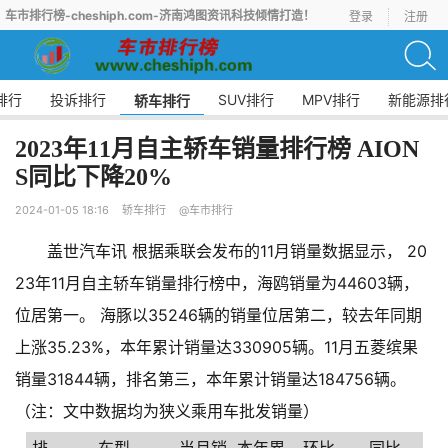
车市排行榜-cheshiph.com-济南鸿图资讯科技倾情打造！
登录
注册
排行
投诉排行
SUV排行
MPV排行
新能源排
轿车排行
2023年11月自主轿车销量排行榜 AION
S同比下降20%
2024-01-05 18:16
轿车排行
@车市排行
盖世汽车讯 根据乘联会发布的11月销量数据显示， 20
23年11月自主轿车销量排行榜中，海鸥销量为44603辆，
位居第一。 海豚以35246辆的销量位居第二，较去年同期
上涨35.23%，本年累计销量达330905辆。11月五菱缤果
销量31844辆，排名第三，本年累计销量达184756辆。
（注：文中数据均为狭义乘用车批发销量）