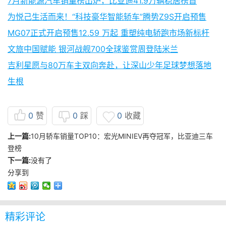
7月新能源汽车销量榜出炉，比亚迪41.9万辆稳居榜首
为悦己生活而来！“科技豪华智能轿车”腾势Z9S开启预售
MG07正式开启预售12.59 万起 重塑纯电轿跑市场新标杆
文旅中国赋能 银河战舰700全球鉴赏周登陆米兰
吉利星愿与80万车主双向奔赴，让深山少年足球梦想落地
生根
0
赞
0
踩
0
收藏
上一篇:
10月轿车销量TOP10：宏光MINIEV再夺冠军，比亚迪三车
登榜
下一篇:
没有了
分享到
精彩评论