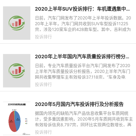
2020上半年SUV投诉排行：车机遭遇集中投诉
日前，汽车门网发布了2020年上半年投诉数据。20
20年上半年，汽车门网共收到SUV车型投诉11225
宗，涉及120家车企的428款车型。其中，吉利成为
投诉最多的品牌，投诉量达到了1444宗；大众和哈
投诉排行
弗紧随其后，投诉量分别为81
2020年上半年国内汽车质量投诉排行榜分析报告
日前，专业汽车质量投诉平台汽车门网发布了2020
上半年汽车质量投诉分析报告，2020上半年汽车门
网共收集整理车主有效投诉37,118宗，“车身及电
气”、“发动机”和“售后服务”相关问题成为上半年重点
投诉排行
投诉的层面；上半
2020年5月国内汽车投诉排行及分析报告
据国内领先的缺陷汽车产品信息收集平台车质网统
计，受多重因素影响，2020年5月车质网共收到车主
有效投诉信息8,797宗，同环比实现两位数增长，再
次刷新了历史最高纪录，在车质网10年发展历程中
投诉排行