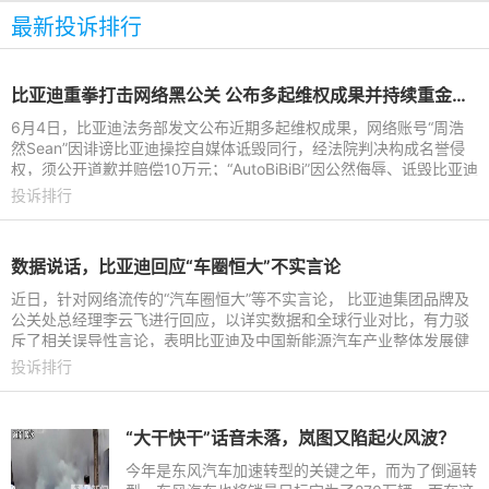
最新投诉排行
比亚迪重拳打击网络黑公关 公布多起维权成果并持续重金悬赏线索
6月4日，比亚迪法务部发文公布近期多起维权成果，网络账号“周浩
然Sean”因诽谤比亚迪操控自媒体诋毁同行，经法院判决构成名誉侵
权，须公开道歉并赔偿10万元；“AutoBiBiBi”因公然侮辱、诋毁比亚迪
及高管，经法院判
投诉排行
数据说话，比亚迪回应“车圈恒大”不实言论
近日，针对网络流传的“汽车圈恒大”等不实言论， 比亚迪集团品牌及
公关处总经理李云飞进行回应，以详实数据和全球行业对比，有力驳
斥了相关误导性言论，表明比亚迪及中国新能源汽车产业整体发展健
康、财务稳健、增长
投诉排行
“大干快干”话音未落，岚图又陷起火风波？
今年是东风汽车加速转型的关键之年，而为了倒逼转