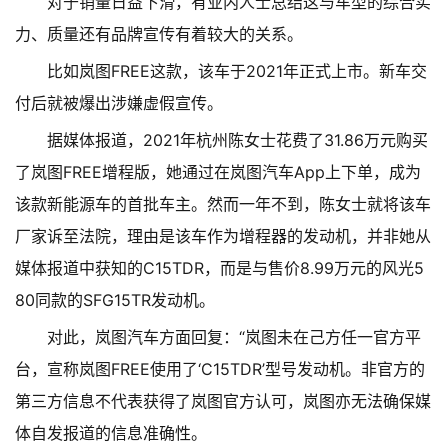
对于销量日益下滑，有业内人士总结这与车型的综合实
力、质量还有品牌宣传有着较大的关系。
比如岚图FREE这款，该车于2021年正式上市。新车交
付后就被爆出涉嫌虚假宣传。
据媒体报道，2021年杭州陈女士花费了31.86万元购买
了岚图FREE增程版，她通过在岚图汽车App上下单，成为
该款新能源车的首批车主。然而一年不到，陈女士就将该车
厂家诉至法院，理由是该车作为增程器的发动机，并非她从
媒体报道中获知的C15TDR，而是与售价8.99万元的风光5
80同款的SFG15TR发动机。
对此，岚图汽车方面回复：“岚图未在己方任一官方平
台，宣称岚图FREE使用了‘C15TDR’型号发动机。非官方的
第三方信息不代表获得了岚图官方认可，岚图亦无法确保媒
体自发报道的信息准确性。