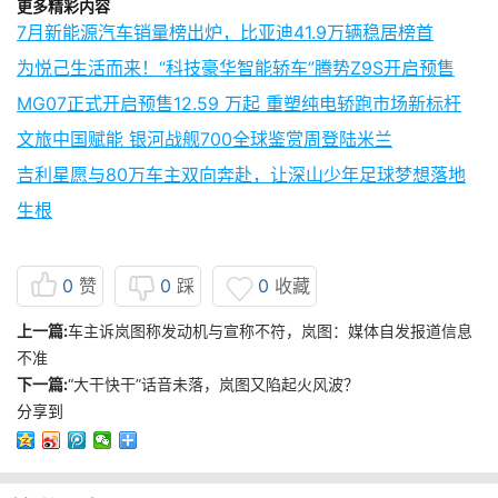
更多精彩内容
7月新能源汽车销量榜出炉，比亚迪41.9万辆稳居榜首
为悦己生活而来！“科技豪华智能轿车”腾势Z9S开启预售
MG07正式开启预售12.59 万起 重塑纯电轿跑市场新标杆
文旅中国赋能 银河战舰700全球鉴赏周登陆米兰
吉利星愿与80万车主双向奔赴，让深山少年足球梦想落地
生根
0
赞
0
踩
0
收藏
上一篇:
车主诉岚图称发动机与宣称不符，岚图：媒体自发报道信息
不准
下一篇:
“大干快干”话音未落，岚图又陷起火风波？
分享到