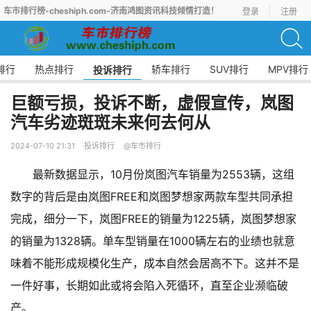
车市排行榜-cheshiph.com-济南鸿图资讯科技倾情打造！
登录
注册
排行
热点排行
轿车排行
SUV排行
MPV排行
投诉排行
巨额亏损，投诉不断，虚假宣传，岚图
汽车劣迹斑斑未来何去何从
2024-07-10 21:31
投诉排行
@车市排行
最新数据显示，10月份岚图汽车销量为2553辆，这组
数字的背后是由岚图FREE和岚图梦想家两款车型共同承担
完成，细分一下，岚图FREE的销量为1225辆，岚图梦想家
的销量为1328辆。单车型销量在1000辆左右的业绩也就意
味着不能形成规模化生产，成本自然会居高不下。这并不是
一件好事，长期如此或将会陷入死循环，直至企业濒临破
产。