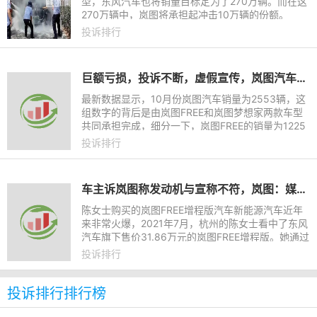
型，东风汽车也将销量目标定为了270万辆。而在这
270万辆中，岚图将承担起冲击10万辆的份额。
投诉排行
巨额亏损，投诉不断，虚假宣传，岚图汽车劣迹斑斑未来何去何从
最新数据显示，10月份岚图汽车销量为2553辆，这
组数字的背后是由岚图FREE和岚图梦想家两款车型
共同承担完成，细分一下，岚图FREE的销量为1225
辆，岚图梦想家的销量为1328辆。单车型销量在10
投诉排行
00辆左右的业绩也就意味着
车主诉岚图称发动机与宣称不符，岚图：媒体自发报道信息不准
陈女士购买的岚图FREE增程版汽车新能源汽车近年
来非常火爆，2021年7月，杭州的陈女士看中了东风
汽车旗下售价31.86万元的岚图FREE增程版。她通过
在岚图汽车App上下单，成为该款新能源车的首批车
投诉排行
主。然而一年不到，陈
投诉排行排行榜