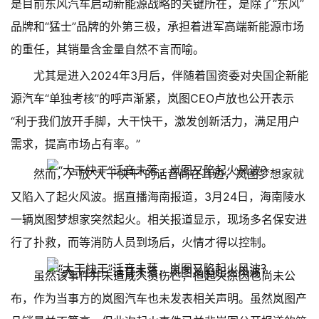
是目前东风汽车启动新能源战略的关键所在，是除了“东风”
品牌和“猛士”品牌的外第三极，承担着进军高端新能源市场
的重任，其销量含金量自然不言而喻。
尤其是进入2024年3月后，伴随着国资委对央国企新能
源汽车“单独考核”的呼声渐紧，岚图CEO卢放也公开表示
“利于我们放开手脚，大干快干，激发创新活力，满足用户
需求，提高市场占有率。”
然而，卢放“大干快干”的话音尚在耳边，岚图梦想家就
又陷入了起火风波。据直播海南报道，3月24日，海南陵水
一辆岚图梦想家突然起火。相关报道显示，现场多名保安进
行了扑救，而等消防人员到场后，火情才得以控制。
虽然该事件并未造成人员伤亡，但起火原因也尚未公
布，作为当事方的岚图汽车也未发表相关声明。虽然岚图产