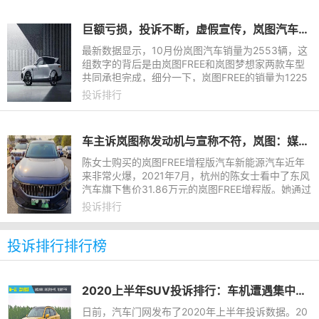
巨额亏损，投诉不断，虚假宣传，岚图汽车劣迹斑斑未来何去何从
最新数据显示，10月份岚图汽车销量为2553辆，这
组数字的背后是由岚图FREE和岚图梦想家两款车型
共同承担完成，细分一下，岚图FREE的销量为1225
辆，岚图梦想家的销量为1328辆。单车型销量在10
投诉排行
00辆左右的业绩也就意味着
车主诉岚图称发动机与宣称不符，岚图：媒体自发报道信息不准
陈女士购买的岚图FREE增程版汽车新能源汽车近年
来非常火爆，2021年7月，杭州的陈女士看中了东风
汽车旗下售价31.86万元的岚图FREE增程版。她通过
在岚图汽车App上下单，成为该款新能源车的首批车
投诉排行
主。然而一年不到，陈
投诉排行排行榜
2020上半年SUV投诉排行：车机遭遇集中投诉
日前，汽车门网发布了2020年上半年投诉数据。20