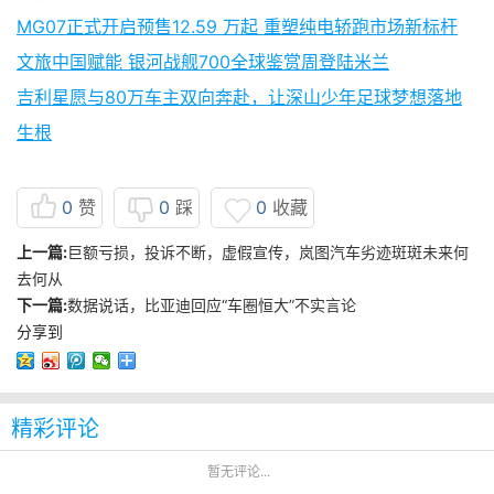
MG07正式开启预售12.59 万起 重塑纯电轿跑市场新标杆
文旅中国赋能 银河战舰700全球鉴赏周登陆米兰
吉利星愿与80万车主双向奔赴，让深山少年足球梦想落地
生根
0
赞
0
踩
0
收藏
上一篇:
巨额亏损，投诉不断，虚假宣传，岚图汽车劣迹斑斑未来何
去何从
下一篇:
数据说话，比亚迪回应“车圈恒大”不实言论
分享到
精彩评论
暂无评论...