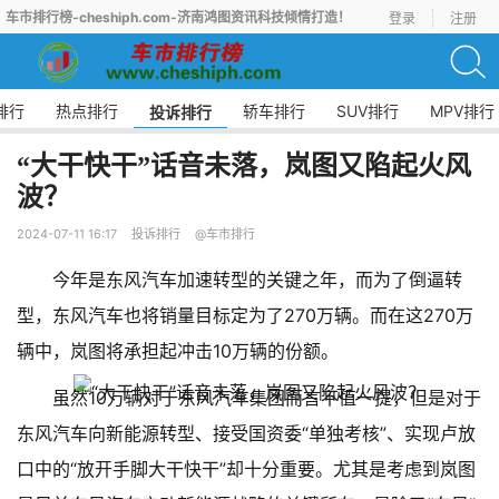
车市排行榜-cheshiph.com-济南鸿图资讯科技倾情打造！
登录
注册
排行
热点排行
轿车排行
SUV排行
MPV排行
投诉排行
“大干快干”话音未落，岚图又陷起火风
波？
2024-07-11 16:17
投诉排行
@车市排行
今年是东风汽车加速转型的关键之年，而为了倒逼转
型，东风汽车也将销量目标定为了270万辆。而在这270万
辆中，岚图将承担起冲击10万辆的份额。
虽然10万辆对于东风汽车集团而言不值一提，但是对于
东风汽车向新能源转型、接受国资委“单独考核”、实现卢放
口中的“放开手脚大干快干”却十分重要。尤其是考虑到岚图