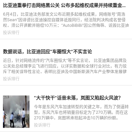
比亚迪重拳打击网络黑公关 公布多起维权成果并持续重金悬赏线索
6月4日，比亚迪法务部发文公布近期多起维权成果，网络账号“周浩
然Sean”因诽谤比亚迪操控自媒体诋毁同行，经法院判决构成名誉侵
权，须公开道歉并赔偿10万元；“AutoBiBiBi”因公然侮辱、诋毁比亚迪
及高管，经法院判
投诉排行
数据说话，比亚迪回应“车圈恒大”不实言论
近日，针对网络流传的“汽车圈恒大”等不实言论， 比亚迪集团品牌及
公关处总经理李云飞进行回应，以详实数据和全球行业对比，有力驳
斥了相关误导性言论，表明比亚迪及中国新能源汽车产业整体发展健
康、财务稳健、增长
投诉排行
“大干快干”话音未落，岚图又陷起火风波？
今年是东风汽车加速转型的关键之年，而为了倒逼转
型，东风汽车也将销量目标定为了270万辆。而在这
270万辆中，岚图将承担起冲击10万辆的份额。
投诉排行