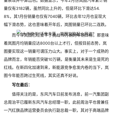
量表现并不算出色。数据显示，今年2月份岚图汽车累计销
量仅有3182辆，虽然同比上升的，但是环比下滑达54.
8%，其1月份销量也仅有7040辆，环比去年12月也呈现大
幅下滑态势，这也意味着开年后，岚图销量已环比二连跌。
而今年岚图已经立下了挑战10万辆的年销目标，那意味
着岚图月均销量应达8000台以上才行，但按目前态势，岚
图要实现这一销量可谓压力山大。事实上，对于一个成熟的
品牌而言，年销能否突破10万辆，是衡量其未来是生是死的
红线。在新四化加速到来，新能源竞争愈发内卷的当下，岚
图今年能否跨过生死线，其实还真不好说。
写在最后：
值得关注的是，东风汽车日前发布消息，前一汽集团副
总周治平已履新东风汽车总经理一职，此前周治平也曾兼任
一汽红旗品牌运营委员会执行副总裁一职，其对于高端品牌