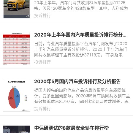
20年上半年，汽车门网共收到SUV车型投诉11225
宗，涉及120家车企的428款车型。其中，吉利成为
投诉最多的品牌，投诉量达到了1444宗；大众和哈
投诉排行
弗紧随其后，投诉量分别为81
2020年上半年国内汽车质量投诉排行榜分析报告
日前，专业汽车质量投诉平台汽车门网发布了2020
上半年汽车质量投诉分析报告，2020上半年汽车门
网共收集整理车主有效投诉37,118宗，“车身及电
气”、“发动机”和“售后服务”相关问题成为上半年重点
投诉排行
投诉的层面；上半
2020年5月国内汽车投诉排行及分析报告
据国内领先的缺陷汽车产品信息收集平台车质网统
计，受多重因素影响，2020年5月车质网共收到车主
有效投诉信息8,797宗，同环比实现两位数增长，再
次刷新了历史最高纪录，在车质网10年发展历程中
投诉排行
具有里程碑式的意义。数
中保研测试的8款最安全轿车排行榜