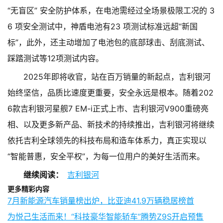
“无盲区” 安全防护体系，在电池需经过全场景极限工况的 3
6 项安全测试中，神盾电池有23 项测试标准远超“新国
标”，此外，还主动增加了电池包的底部球击、刮底测试、
踩踏测试等12项测试内容。
2025年即将收官，站在百万销量的新起点，吉利银河
始终坚信，品质比速度更重要，安全永远是根本。随着202
6款吉利银河星舰7 EM-i正式上市、吉利银河V900重磅亮
相、以及更多新产品、新技术的持续推出，吉利银河将继续
依托吉利全球领先的科技布局和造车体系力，真正实现以
“智能普惠，安全平权”，为每一位用户的美好生活而来。
继续阅读：
吉利银河
更多精彩内容
7月新能源汽车销量榜出炉，比亚迪41.9万辆稳居榜首
为悦己生活而来！“科技豪华智能轿车”腾势Z9S开启预售