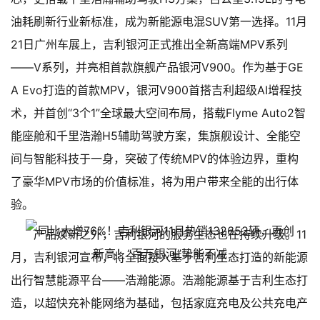
油耗刷新行业新标准，成为新能源电混SUV第一选择。11月
21日广州车展上，吉利银河正式推出全新高端MPV系列
——V系列，并亮相首款旗舰产品银河V900。作为基于GE
A Evo打造的首款MPV，银河V900首搭吉利超级AI增程技
术，并首创“3个1”全球最大空间布局，搭载Flyme Auto2智
能座舱和千里浩瀚H5辅助驾驶方案，集旗舰设计、全能空
间与智能科技于一身，突破了传统MPV的体验边界，重构
了豪华MPV市场的价值标准，将为用户带来全能的出行体
验。
产品焕新之外，吉利银河的服务生态也在持续升级。11
月，吉利银河宣布，将全面接入基于吉利生态打造的新能源
出行智慧能源平台——浩瀚能源。浩瀚能源基于吉利生态打
造，以超快充补能网络为基础，包括家庭充电及公共充电产