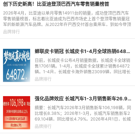
创下历史新高！比亚迪登顶巴西汽车零售销量榜首
2026年4月，比亚迪以单月零售14911台的销量，成功登顶巴西汽车
零售销量榜首，标志着比亚迪成为巴西市场史上首个登顶零售销量冠
军的新能源汽车品牌。从2022年在巴西交付首台乘用车，到如今登顶
零售销量榜首，比亚迪用
品牌排行
蝉联皮卡销冠 长城皮卡1-4月全球热销64872辆 长城炮Hi4-T正式预售
日前，长城皮卡公布4月销量数据，长城皮卡全球销
售17061辆。1-4月，长城皮卡全球累计销售64872
辆。1-4月，长城皮卡海外销售23099辆，同比增长
22.2%。其中，4月长城皮卡海外销售5460辆，同比
品牌排行
劲增26.2%。4月，长城炮全
强化品牌效应 长城汽车1-3月销售新车26.91万辆 同比增长4.79%
摘要：长城汽车2026年3月销售新车106,198辆，同
比增长8.38%；2026年1-3月，长城汽车销售新车2
69,104辆，同比增长4.79%。2026年4月1日，长城
汽车股份有限公司（股票代码：601633.SH，0233
品牌排行
3.HK，82333.HK；以下简称“长