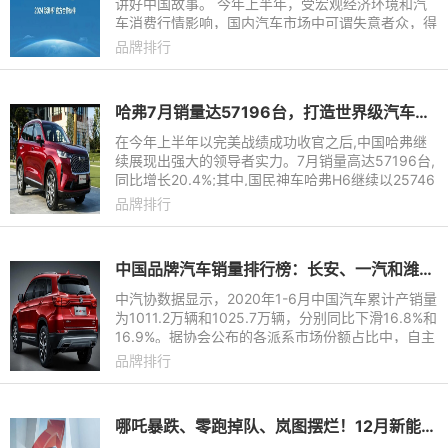
讲好中国故事。 今年上半年，受宏观经济环境和汽
车消费行情影响，国内汽车市场中可谓失意者众，得
意者寥寥。到年中盘点时，不少车企拿出了各自在
品牌排行
“细分领域”第一的成
哈弗7月销量达57196台，打造世界级汽车品牌
在今年上半年以完美战绩成功收官之后,中国哈弗继
续展现出强大的领导者实力。7月销量高达57196台,
同比增长20.4%;其中,国民神车哈弗H6继续以25746
台的销量成绩牢牢占据中国SUV市场销量冠军的宝
品牌排行
座。品牌旗下其它车型的销
中国品牌汽车销量排行榜：长安、一汽和潍柴实现同比增长
中汽协数据显示，2020年1-6月中国汽车累计产销量
为1011.2万辆和1025.7万辆，分别同比下滑16.8%和
16.9%。据协会公布的各派系市场份额占比中，自主
品牌乘用车市场占比依然位列第一，但份额已下跌至
品牌排行
36.3%。
哪吒暴跌、零跑掉队、岚图摆烂！12月新能源品牌销量排行榜