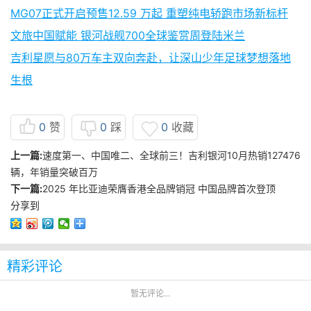
MG07正式开启预售12.59 万起 重塑纯电轿跑市场新标杆
文旅中国赋能 银河战舰700全球鉴赏周登陆米兰
吉利星愿与80万车主双向奔赴，让深山少年足球梦想落地
生根
0
赞
0
踩
0
收藏
上一篇:
速度第一、中国唯二、全球前三！吉利银河10月热销127476
辆，年销量突破百万
下一篇:
2025 年比亚迪荣膺香港全品牌销冠 中国品牌首次登顶
分享到
精彩评论
暂无评论...