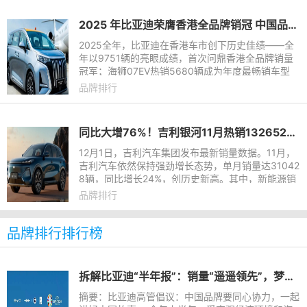
2025 年比亚迪荣膺香港全品牌销冠 中国品牌首次登顶
2025全年，比亚迪在香港车市创下历史佳绩——全
年以9751辆的亮眼成绩，首次问鼎香港全品牌销量
冠军；海狮07EV热销5680辆成为年度最畅销车型
。“双料冠军”打破了外资品牌长期霸榜、主导市场的
品牌排行
竞争格局，比亚迪成为香
同比大增76%！吉利银河11月热销132652辆，再创新高！“百万银河”势能不减
12月1日，吉利汽车集团发布最新销量数据。11月，
吉利汽车依然保持强劲增长态势，单月销量达31042
8辆，同比增长24%，创历史新高。其中，新能源销
量达到187798辆，同比增长53%，11月单月新能源
品牌排行
渗透率达60.5%，同样创历
品牌排行排行榜
拆解比亚迪“半年报”：销量“遥遥领先”，梦想星辰大海
摘要：比亚迪高管倡议：中国品牌要同心协力，一起